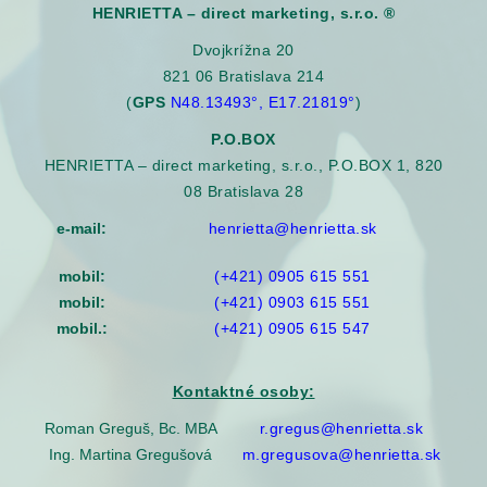
HENRIETTA – direct marketing, s.r.o. ®
Dvojkrížna 20
821 06 Bratislava 214
(
GPS
N48.13493°, E17.21819°
)
P.O.BOX
HENRIETTA – direct marketing, s.r.o., P.O.BOX 1, 820
08 Bratislava 28
e-mail:
henrietta@henrietta.sk
mobil:
(+421) 0905 615 551
mobil:
(+421) 0903 615 551
mobil.:
(+421) 0905 615 547
Kontaktné osoby:
Roman Greguš, Bc. MBA
r.gregus@henrietta.sk
Ing. Martina Gregušová
m.gregusova@henrietta.sk