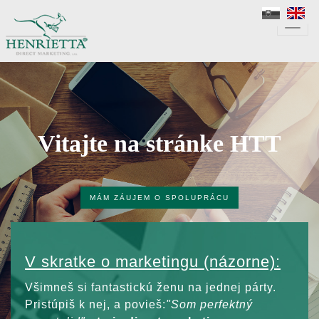
Toggl
navig
Vitajte na stránke HTT
MÁM ZÁUJEM O SPOLUPRÁCU
V skratke o marketingu (názorne):
Všimneš si fantastickú ženu na jednej párty.
Pristúpiš k nej, a povieš:
"Som perfektný