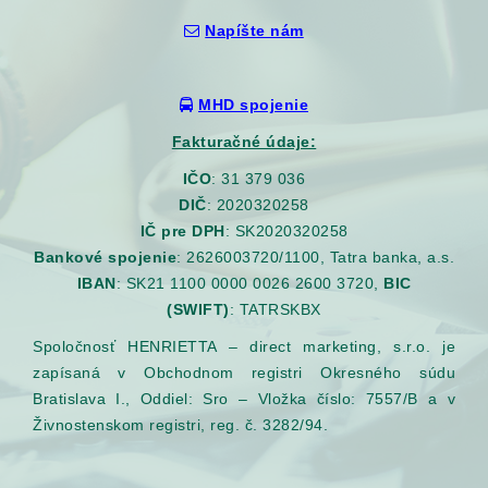
Napíšte nám
MHD spojenie
Fakturačné údaje:
IČO
: 31 379 036
DIČ
: 2020320258
IČ pre DPH
: SK2020320258
Bankové spojenie
: 2626003720/1100, Tatra banka, a.s.
IBAN
: SK21 1100 0000 0026 2600 3720,
BIC
(SWIFT)
: TATRSKBX
Spoločnosť HENRIETTA – direct marketing, s.r.o. je
zapísaná v Obchodnom registri Okresného súdu
Bratislava I., Oddiel: Sro – Vložka číslo: 7557/B a v
Živnostenskom registri, reg. č. 3282/94.