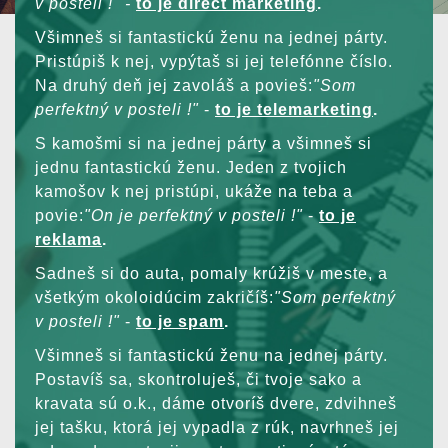
v posteli !" -
to je direct marketing
.
Všimneš si fantastickú ženu na jednej párty.
Pristúpiš k nej, vypýtaš si jej telefónne číslo.
Na druhý deň jej zavoláš a povieš:
"Som
perfektný v posteli !"
-
to je telemarketing
.
S kamošmi si na jednej párty a všimneš si
jednu fantastickú ženu. Jeden z tvojich
kamošov k nej pristúpi, ukáže na teba a
povie:
"On je perfektný v posteli !"
-
to je
reklama
.
Sadneš si do auta, pomaly krúžiš v meste, a
všetkým okoloidúcim zakričíš:
"Som perfektný
v posteli !"
-
to je spam
.
Všimneš si fantastickú ženu na jednej párty.
Postavíš sa, skontroluješ, či tvoje sako a
kravata sú o.k., dáme otvoríš dvere, zdvihneš
jej tašku, ktorá jej vypadla z rúk, navrhneš jej