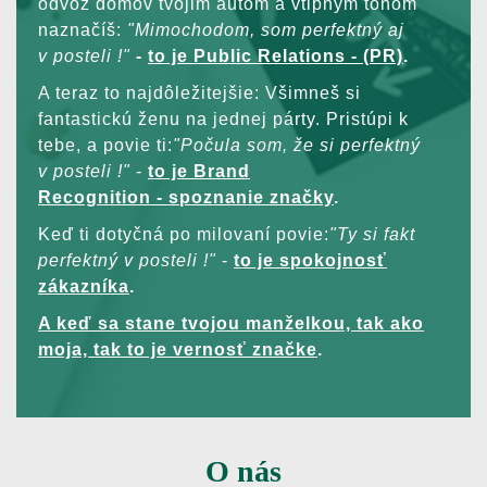
odvoz domov tvojim autom a vtipným tónom
naznačíš:
"Mimochodom, som perfektný aj
v posteli !"
-
to je Public Relations - (PR)
.
A teraz to najdôležitejšie: Všimneš si
fantastickú ženu na jednej párty. Pristúpi k
tebe, a povie ti:
"Počula som, že si perfektný
v posteli !"
-
to je Brand
Recognition - spoznanie značky
.
Keď ti dotyčná po milovaní povie:
"Ty si fakt
perfektný v posteli !"
-
to je spokojnosť
zákazníka
.
A keď sa stane tvojou manželkou, tak ako
moja, tak to je vernosť značke
.
O nás