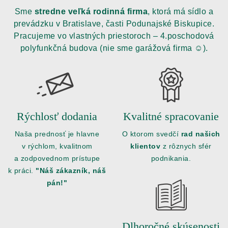
Sme
stredne veľká rodinná firma
, ktorá má sídlo a
prevádzku v Bratislave, časti Podunajské Biskupice.
Pracujeme vo vlastných priestoroch – 4.poschodová
polyfunkčná budova (nie sme garážová firma ☺).
Rýchlosť dodania
Kvalitné spracovanie
Naša prednosť je hlavne
O ktorom svedčí
rad našich
v rýchlom, kvalitnom
klientov
z rôznych sfér
a zodpovednom prístupe
podnikania.
k práci.
"Náš zákazník, náš
pán!"
Dlhoročné skúsenosti