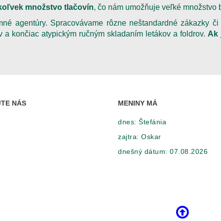
koľvek množstvo tlačovín
, čo nám umožňuje veľké množstvo b
lamné agentúry. Spracovávame rôzne neštandardné zákazky či
ov a končiac atypickým ručným skladaním letákov a foldrov.
Ak 
TE NÁS
MENINY MÁ
dnes:
Štefánia
zajtra:
Oskar
dnešný dátum:
07.08.2026