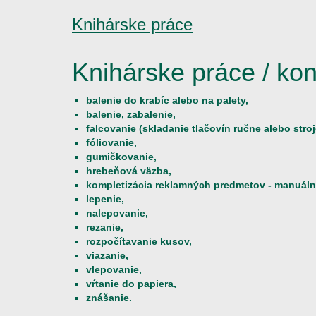
Knihárske práce
Knihárske práce / kon
balenie do krabíc alebo na palety,
balenie, zabalenie,
falcovanie (skladanie tlačovín ručne alebo stro
fóliovanie,
gumičkovanie,
hrebeňová väzba,
kompletizácia reklamných predmetov - manuálna 
lepenie,
nalepovanie,
rezanie,
rozpočítavanie kusov,
viazanie,
vlepovanie,
vŕtanie do papiera,
znášanie.