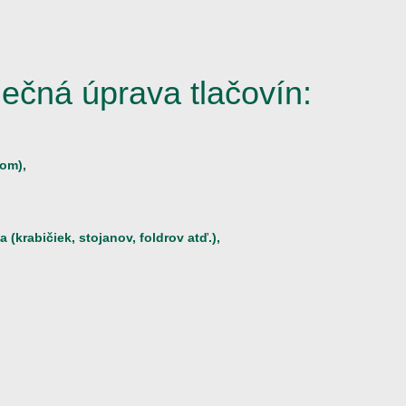
ečná úprava tlačovín:
jom),
(krabičiek, stojanov, foldrov atď.),